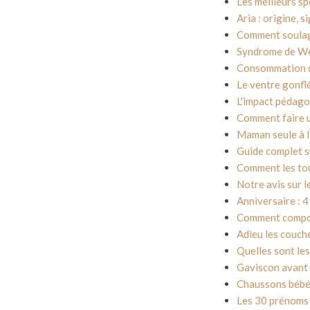
Les meilleurs s
Aria : origine, 
Comment soulage
Syndrome de Wes
Consommation de
Le ventre gonflé
L'impact pédago
Comment faire u
Maman seule à l
Guide complet su
Comment les tou
Notre avis sur l
Anniversaire : 4
Comment compos
Adieu les couche
Quelles sont les
Gaviscon avant o
Chaussons bébé 
Les 30 prénoms 