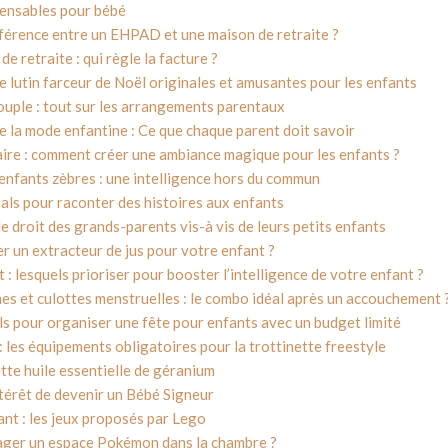
pensables pour bébé
ifférence entre un EHPAD et une maison de retraite ?
e retraite : qui règle la facture ?
e lutin farceur de Noël originales et amusantes pour les enfants
ouple : tout sur les arrangements parentaux
e la mode enfantine : Ce que chaque parent doit savoir
aire : comment créer une ambiance magique pour les enfants ?
 enfants zèbres : une intelligence hors du commun
als pour raconter des histoires aux enfants
le droit des grands-parents vis-à vis de leurs petits enfants
r un extracteur de jus pour votre enfant ?
 : lesquels prioriser pour booster l’intelligence de votre enfant ?
es et culottes menstruelles : le combo idéal après un accouchement 
ls pour organiser une fête pour enfants avec un budget limité
: les équipements obligatoires pour la trottinette freestyle
tte huile essentielle de géranium
térêt de devenir un Bébé Signeur
ant : les jeux proposés par Lego
er un espace Pokémon dans la chambre ?