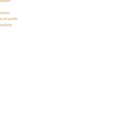
 mamans
icaces
e infantile
ienfaits