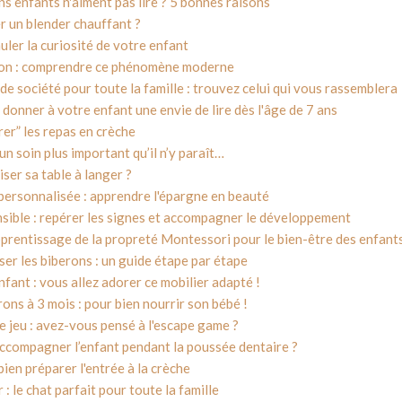
s enfants n'aiment pas lire ? 5 bonnes raisons
r un blender chauffant ?
uler la curiosité de votre enfant
lon : comprendre ce phénomène moderne
de société pour toute la famille : trouvez celui qui vous rassemblera
t donner à votre enfant une envie de lire dès l'âge de 7 ans
er” les repas en crèche
n soin plus important qu’il n’y paraît…
er sa table à langer ?
 personnalisée : apprendre l'épargne en beauté
sible : repérer les signes et accompagner le développement
prentissage de la propreté Montessori pour le bien-être des enfant
er les biberons : un guide étape par étape
ant : vous allez adorer ce mobilier adapté !
ns à 3 mois : pour bien nourrir son bébé !
e jeu : avez-vous pensé à l'escape game ?
compagner l’enfant pendant la poussée dentaire ?
bien préparer l'entrée à la crèche
 : le chat parfait pour toute la famille