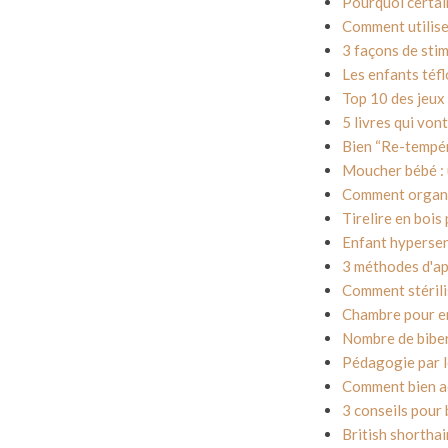
Pourquoi certain
Comment utilise
3 façons de stim
Les enfants téf
Top 10 des jeux 
5 livres qui von
Bien “Re-tempér
Moucher bébé : u
Comment organis
Tirelire en bois
Enfant hypersen
3 méthodes d'ap
Comment stérilis
Chambre pour enf
Nombre de bibero
Pédagogie par l
Comment bien ac
3 conseils pour 
British shorthair