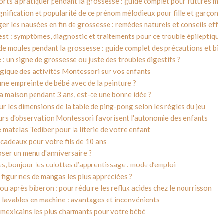
ports à pratiquer pendant la grossesse : guide complet pour futures
signification et popularité de ce prénom mélodieux pour fille et garçon
r les nausées en fin de grossesse : remèdes naturels et conseils eff
t : symptômes, diagnostic et traitements pour ce trouble épileptiqu
 moules pendant la grossesse : guide complet des précautions et b
 : un signe de grossesse ou juste des troubles digestifs ?
gique des activités Montessori sur vos enfants
ne empreinte de bébé avec de la peinture ?
a maison pendant 3 ans, est-ce une bonne idée ?
r les dimensions de la table de ping-pong selon les règles du jeu
rs d'observation Montessori favorisent l'autonomie des enfants
e matelas Tediber pour la literie de votre enfant
 cadeaux pour votre fils de 10 ans
er un menu d'anniversaire ?
s, bonjour les culottes d’apprentissage : mode d’emploi
 figurines de mangas les plus appréciées ?
u après biberon : pour réduire les reflux acides chez le nourrisson
lavables en machine : avantages et inconvénients
mexicains les plus charmants pour votre bébé