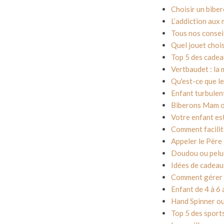
Choisir un biber
L’addiction aux
Tous nos consei
Quel jouet chois
Top 5 des cadeau
Vertbaudet : la 
Qu'est-ce que l
Enfant turbulent
Biberons Mam ou
Votre enfant est 
Comment facilite
Appeler le Père
Doudou ou peluch
Idées de cadeaux 
Comment gérer l
Enfant de 4 à 6 
Hand Spinner ou
Top 5 des sport