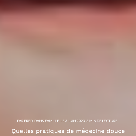
PAR
FRED
DANS
FAMILLE
LE
3 JUIN 2023
3 MIN DE LECTURE
Quelles pratiques de médecine douce