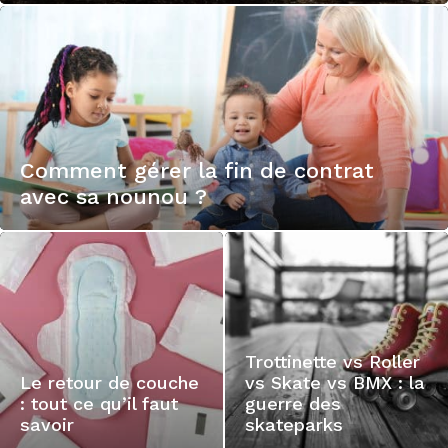
Comment gérer la fin de contrat
avec sa nounou ?
Trottinette vs Roller
Le retour de couche
vs Skate vs BMX : la
: tout ce qu’il faut
guerre des
savoir
skateparks