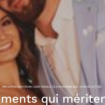
PAR
SOPHIE KERMORVAN
DANS
FAMILLE
LE
4 NOVEMBRE 2021
2 MIN DE LECTURE
ments qui mériten