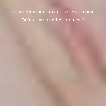
PAR
FRED
DANS
SANTÉ
LE
24 FÉVRIER 2025
3 MIN DE LECTURE
Qu’est-ce que les lochies ?