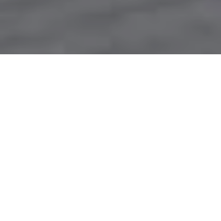
Accueil
Santé
E
n France comme dans bon nombre de pays
industrialisés, beaucoup d’enfants souffrent d’obésité
précoce en raison de la mauvaise qualité de leurs