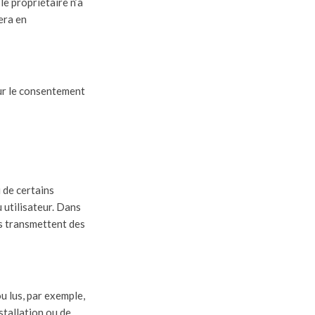
le propriétaire n’a
mera en
sur le consentement
u de certains
 utilisateur. Dans
es transmettent des
u lus, par exemple,
nstallation ou de