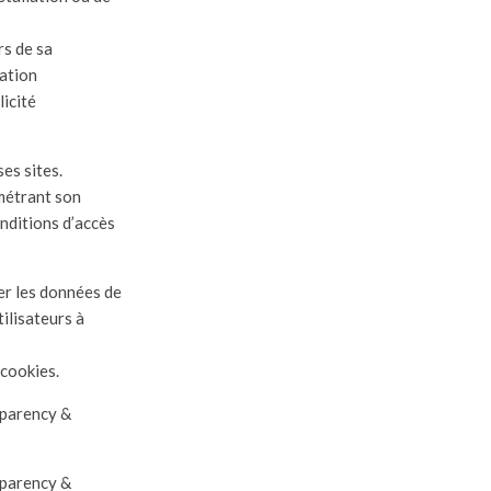
rs de sa
cation
icité
es sites.
amétrant son
nditions d’accès
ter les données de
tilisateurs à
 cookies.
sparency &
sparency &