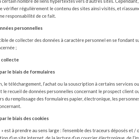
n certain nombre de
liens hypertextes
vers d’autres sites. Cependant, 
de vérifier régulièrement le contenu des sites ainsi visités, et n’assu
 responsabilité de ce fait.
onnées personnelles
tible de collecter des données à caractère personnel en se fondant 
ncernée ;
 collecte
 par le biais de formulaires
ion, le téléchargement, l’achat ou la souscription à certains services o
t le recueil de données personnelles concernant le prospect client ou
rs du remplissage des formulaires papier, électronique, les personn
concernant.
 par le biais des cookies
 » est à prendre au sens large : l’ensemble des traceurs déposés et / o
tion d’un site internet, de la lecture d’un courrier électronique, de l’i