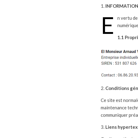
INFORMATION
E
n vertu de
numérique,
1.1 Propr
Conditions géné
Ce site est normal
maintenance techni
communiquer préala
Liens hypertex