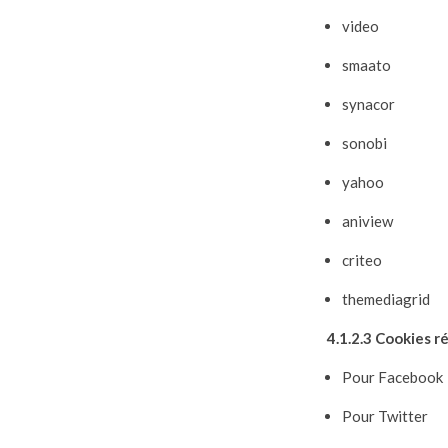
video
smaato
synacor
sonobi
yahoo
aniview
criteo
themediagrid
4.1.2.3 Cookies r
Pour Facebook
Pour Twitter