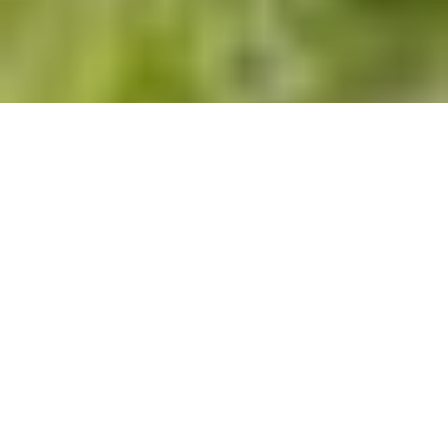
Accueil
Famille
Organiser un anniversaire mémorable, c’est offrir à votre
enfant bien plus qu’une simple fête. Vous créez des souvenirs
qui resteront gravés dans sa mémoire, des moments qui