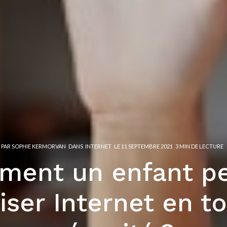
PAR
SOPHIE KERMORVAN
DANS
INTERNET
LE
11 SEPTEMBRE 2021
3 MIN DE LECTURE
ent un enfant pe
liser Internet en t