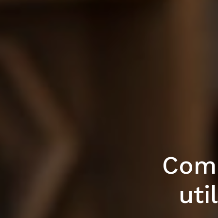
Comm
uti