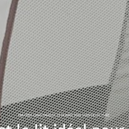
PAR
FRED
DANS
FAMILLE
LE
29 AVRIL 2024
2 MIN DE LECTURE