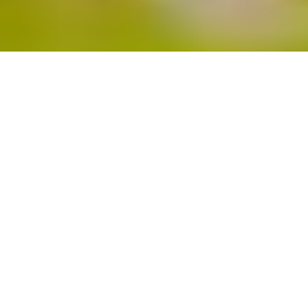
Accueil
Loisirs
O
n peut trouver des jouets d’éveil sur Internet et
chez les boutiques physiques. On trouve
rapidement ce qu’on recherche sur la toile,
comparer les prix est aussi possible. Par contre, acheter dans
un magasin est plus chaleureux.