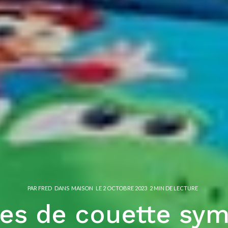
PAR
FRED
DANS
MAISON
LE
2 OCTOBRE 2023
2 MIN DE LECTURE
es de couette sy