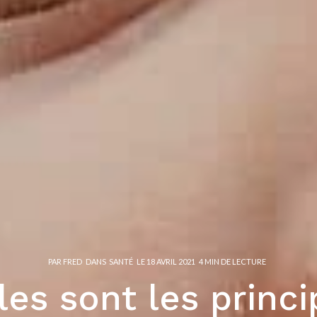
PAR
FRED
DANS
SANTÉ
LE
18 AVRIL 2021
4 MIN DE LECTURE
les sont les princi