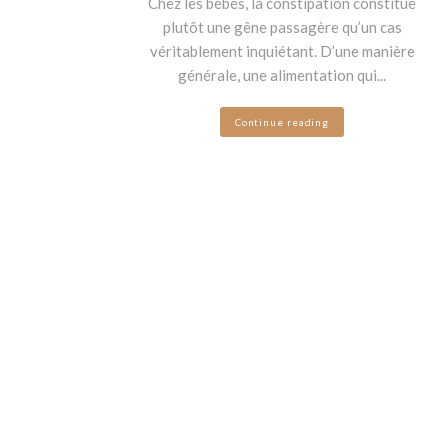
Chez les bébés, la constipation constitue
plutôt une gêne passagère qu’un cas
véritablement inquiétant. D’une manière
générale, une alimentation qui...
Continue reading